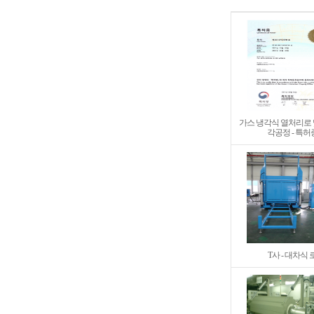
가스 냉각식 열처리로 
각공정 - 특허
T사 - 대차식 