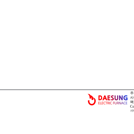
주
사
팩 
Co